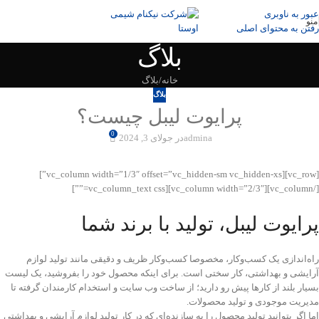
عبور به ناوبری
منو
رفتن به محتوای اصلی
بلاگ
خانه
بلاگ
بلاگ
پرایوت لیبل چیست؟
0
admina
در جولای 3, 2024
[vc_row][vc_column width=”1/3″ offset=”vc_hidden-sm vc_hidden-xs”]
[/vc_column][vc_column width=”2/3″][vc_column_text css=””]
پرایوت لیبل، تولید با برند شما
راه‌اندازی یک کسب‌و‌‌کار، مخصوصا کسب‌و‌کار ظریف و دقیقی مانند تولید لوازم
آرایشی و بهداشتی، کار سختی است. برای اینکه محصول خود را بفروشید، یک لیست
بسیار بلند از کارها پیش رو دارید؛ از ساخت وب سایت و استخدام کارمندان گرفته تا
مدیریت موجودی و تولید محصولات.
اما اگر بتوانید تولید محصول را به سازنده‌ای که در کار تولید لوازم آرایشی و بهداشتی