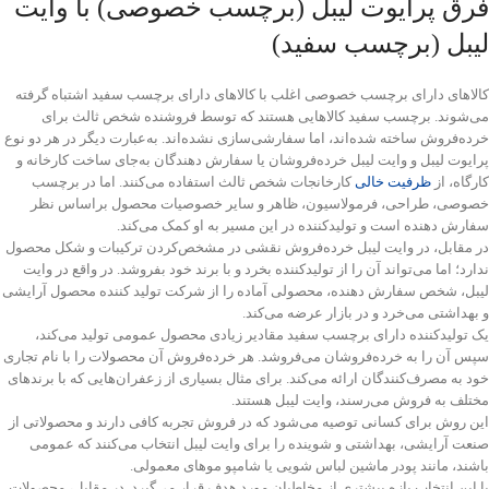
فرق پرایوت لیبل (برچسب خصوصی) با وایت
لیبل (برچسب سفید)
کالاهای دارای برچسب خصوصی اغلب با کالاهای دارای برچسب سفید اشتباه گرفته
می‌شوند. برچسب سفید کالاهایی هستند که توسط فروشنده شخص ثالث برای
خرده‌فروش ساخته شده‌اند، اما سفارشی‌سازی نشده‌اند. به‌عبارت دیگر در هر دو نوع
پرایوت لیبل و وایت لیبل خرده‌فروشان یا سفارش دهندگان به‌جای ساخت کارخانه و
کارگاه، از
ظرفیت خالی
کارخانجات شخص ثالث استفاده می‌کنند. اما در برچسب
خصوصی، طراحی، فرمولاسیون، ظاهر و سایر خصوصیات محصول براساس نظر
سفارش دهنده است و تولید‌کننده در این مسیر به او کمک می‌کند.
در مقابل، در وایت لیبل خرده‌فروش نقشی در مشخص‌کردن ترکیبات و شکل محصول
ندارد؛ اما می‌تواند آن را از تولید‌کننده بخرد و با برند خود بفروشد. در واقع در وایت
لیبل، شخص سفارش دهنده، محصولی آماده را از شرکت تولید کننده محصول آرایشی
و بهداشتی می‌خرد و در بازار عرضه می‌کند.
یک تولید‌کننده دارای برچسب سفید مقادیر زیادی محصول عمومی تولید می‌کند،
سپس آن را به خرده‌فروشان می‌فروشد. هر خرده‌فروش آن محصولات را با نام تجاری
خود به مصرف‌کنندگان ارائه می‌کند. برای مثال بسیاری از زعفران‌هایی که با برند‌های
مختلف به فروش می‌رسند، وایت لیبل هستند.
این روش برای کسانی توصیه می‌شود که در فروش تجربه کافی دارند و محصولاتی از
صنعت آرایشی، بهداشتی و شوینده را برای وایت لیبل انتخاب می‌کنند که عمومی
باشند، مانند پودر ماشین لباس شویی یا شامپو موهای معمولی.
با این انتخاب بازه بیشتری از مخاطبان مورد هدف قرار می‌گیرد. در مقابل، محصولات