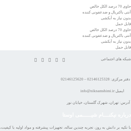
حاوی 70 درصد الکل خالص
آنتی باکتریال و ضدعفونی کننده
بدون نیاز به آبکشی
قابل حمل
حاوی 70 درصد الکل خالص
آنتی باکتریال و ضدعفونی کننده
بدون نیاز به آبکشی
قابل حمل
شبکه های اجتماعی
دفتر مرکزی: 02146125328 – 02146125620
ایمیل:info@niknamshimi.ir
آدرس: تهران، شهرک گلستان، خیابان نور
درباره نیکنــــام شیــــــمی اوستا
با تکیه بر دانش به روز، تجربه چندین ساله، تجهیزات پیشرفته و مواد اولیه با کیفیت،