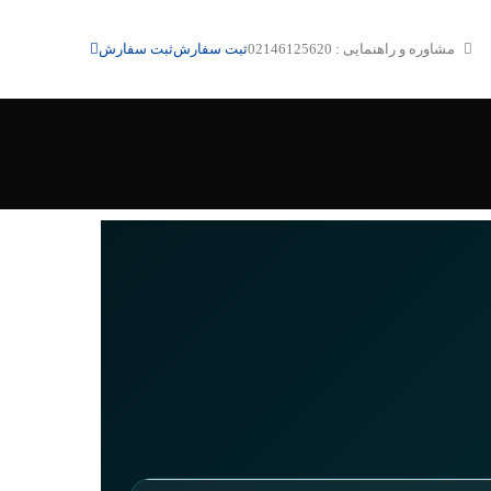
مشاوره و راهنمایی : 02146125620
ثبت سفارش
ثبت سفارش