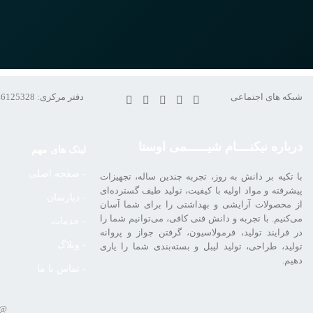
شبکه های اجتماعی
دفتر مرکزی: 02146125328 – 02146125620
درباره نیکنــــام شیــــــمی اوستا
لینک های مهم
- صفحه اصلی
با تکیه بر دانش به روز، تجربه چندین ساله، تجهیزات
پیشرفته و مواد اولیه با کیفیت، تولید طیف گسترده‌ای
- دپارتمان
از محصولات آرایشی و بهداشتی را برای شما آسان
می‌کنیم. با تجربه و دانش فنی کافی، می‌توانیم شما را
- خدمات
در فرایند تولید، فرمولاسیون، گرفتن جواز و پروانه
- وبلاگ
تولید، طراحی، تولید لیبل و بسته‌بندی شما را یاری
دهیم.
- تماس با ما
@ 