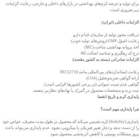
برای تولید و عرضه کرم‌های بهداشتی در بازارهای داخلی و خارجی، رعایت الزامات
زیر ضروری است:
الزامات داخلی (ایران)
:
دریافت مجوز تولید از سازمان غذا و دارو
رعایت اصول GMP (روش‌های تولید خوب)
اخذ پروانه بهداشتی ساخت (IRC)
درج کد رهگیری و شناسه اصالت کالا
الزامات صادراتی (بسته به کشور مقصد)
:
رعایت استانداردهای بین‌المللی مانند ISO 22716
ارائه گواهی تجزیه‌وتحلیل (COA)
گواهی عدم تست حیوانی (در برخی کشورها الزامی است)
ثبت برند و مشخصات محصول در گمرک یا نهادهای نظارتی مقصد
پایداری کرم و تاریخ انقضا
چرا پایداری مهم است؟
پایداری (Stability) کرم تضمین می‌کند که محصول در طول مدت مصرف، خواص خود
را از دست ندهد و دچار تغییر فیزیکی یا میکروبی نشود. عدم پایداری می‌تواند باعث
بروز مشکلات پوستی یا کاهش اثربخشی محصول شود.