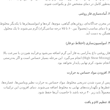
به‌طور کامل در دمای مشخص حل و یکنواخت شوند.
۲
.
آماده‌سازی فاز روغنی
در مخزن جداگانه‌ای، روغن‌های گیاهی، موم‌ها، کره‌ها و امولسیفایرها با یکدیگر مخلوط
و تا دمای مناسب (معمولاً بین ۶۰ تا ۷۵ درجه سانتی‌گراد) گرم می‌شوند تا یک محلول
همگن به دست آید.
۳
.
امولسیون‌سازی (اختلاط دو فاز)
فاز روغنی داغ به‌آرامی به فاز آبی گرم اضافه می‌شود و فرآیند هم‌زدن با سرعت بالا
(High Shear Mixing) انجام می‌گیرد. این مرحله بسیار حساس است و اگر به‌درستی
انجام نشود، کرم نهایی پایدار نخواهد بود.
۴
.
افزودن مواد حساس به حرارت
پس از سرد شدن تدریجی مخلوط، مواد حساس به حرارت نظیر ویتامین‌ها، عصاره‌ها،
عطرها و نگهدارنده‌های نهایی به مخلوط اضافه می‌شوند. دمای افزودن این ترکیبات
معمولاً باید زیر ۴۰ درجه باشد تا خاصیت آن‌ها حفظ شود.
۵
.
تنظیم
pH
و بافت