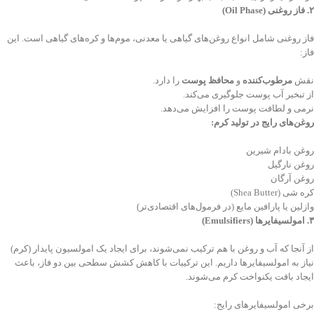
۲
.
فاز روغنی
(Oil Phase)
فاز روغنی شامل انواع روغن‌های گیاهی یا معدنی، موم‌ها و کره‌های گیاهی است. این
فاز:
نقش
مرطوب‌کننده
و
محافظ پوست
را دارد.
از تبخیر آب پوست جلوگیری می‌کند.
نرمی و لطافت پوست را افزایش می‌دهد.
روغن‌های رایج در تولید کرم
:
روغن بادام شیرین
روغن نارگیل
روغن آرگان
کره شی (Shea Butter)
وازلین یا پارافین مایع (در فرمول‌های اقتصادی‌تر)
۳
.
امولسیفایرها
(Emulsifiers)
از آنجا که آب و روغن با هم ترکیب نمی‌شوند، برای ایجاد یک امولسیون پایدار (کرم)
نیاز به امولسیفایرها داریم. این ترکیبات با کاهش کشش سطحی بین دو فاز، باعث
ایجاد بافت یکنواخت کرم می‌شوند.
برخی امولسیفایرهای رایج: