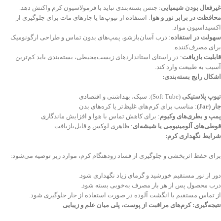
غیرفعال بودن شیمیایی
: جنس بسته‌بندی نباید با فرمولاسیون کرم واکنش دهد.
محافظت در برابر نور و هوا
: استفاده از تیوپ‌ها یا جارهای مات برای جلوگیری از
اکسیداسیون مواد.
سهولت در استفاده
: درب آسان‌بازشو، پمپ‌های بدون تماس و طراحی ارگونومیک
برای مصرف‌کننده.
قابلیت بازیافت
: در راستای استانداردهای زیست‌محیطی، بسته‌بندی باید کم‌ترین
آسیب به طبیعت وارد کند.
اشکال رایج بسته‌بندی
:
تیوپ پلاستیکی
(Soft Tube): سبک، بهداشتی و اقتصادی
جار
(Jar)
: مناسب برای کرم‌های غلیظ‌تر یا کره‌های بدن
پمپ و بطری‌های وکیوم
: برای کاهش تماس با هوا و افزایش ماندگاری
قوطی‌های آلومینیومی یا شیشه‌ای
: ظاهری لوکس و قابل‌بازیافت
شرایط نگهداری کرم
:
برای حفظ اثربخشی و جلوگیری از فساد زودهنگام کرم، موارد زیر توصیه می‌شود:
دور از نور مستقیم خورشید و گرمای زیاد نگهداری شود.
درب محصول پس از هر بار مصرف به‌خوبی بسته شود.
از تماس مستقیم با انگشت آلوده در صورت استفاده از جار جلوگیری شود.
نتیجه‌گیری: کرم‌های مراقبت از پوست، پلی میان علم و زیبایی