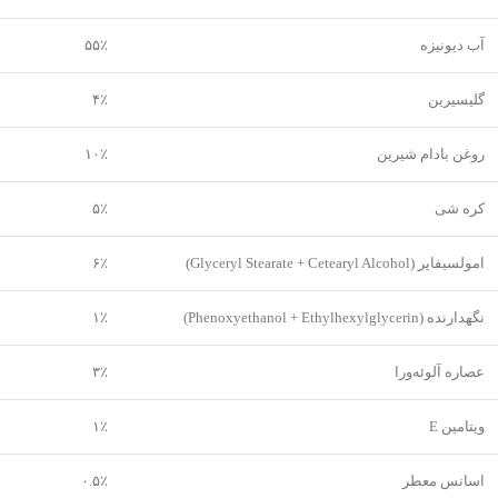
آب دیونیزه
۵۵٪
گلیسیرین
۴٪
روغن بادام شیرین
۱۰٪
کره شی
۵٪
امولسیفایر (Glyceryl Stearate + Cetearyl Alcohol)
۶٪
نگهدارنده (Phenoxyethanol + Ethylhexylglycerin)
۱٪
عصاره آلوئه‌ورا
۳٪
ویتامین E
۱٪
اسانس معطر
۰.۵٪