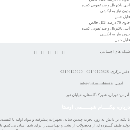
آنتی باکتریال و ضدعفونی کننده
بدون نیاز به آبکشی
قابل حمل
حاوی 70 درصد الکل خالص
آنتی باکتریال و ضدعفونی کننده
بدون نیاز به آبکشی
قابل حمل
شبکه های اجتماعی
دفتر مرکزی: 02146125328 – 02146125620
ایمیل:info@niknamshimi.ir
آدرس: تهران، شهرک گلستان، خیابان نور
درباره نیکنــــام شیــــــمی اوستا
با تکیه بر دانش به روز، تجربه چندین ساله، تجهیزات پیشرفته و مواد اولیه با کیفیت،
تولید طیف گسترده‌ای از محصولات آرایشی و بهداشتی را برای شما آسان می‌کنیم. با