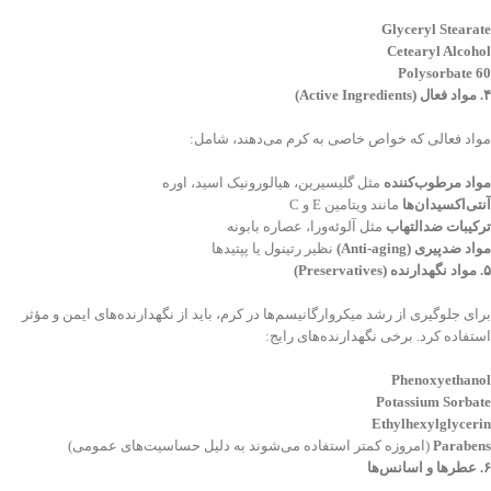
Glyceryl Stearate
Cetearyl Alcohol
Polysorbate 60
۴
.
مواد فعال
(Active Ingredients)
مواد فعالی که خواص خاصی به کرم می‌دهند، شامل:
مواد مرطوب‌کننده
مثل گلیسیرین، هیالورونیک اسید، اوره
آنتی‌اکسیدان‌ها
مانند ویتامین E و C
ترکیبات ضدالتهاب
مثل آلوئه‌ورا، عصاره بابونه
مواد ضدپیری
(Anti-aging)
نظیر رتینول یا پپتیدها
۵
.
مواد نگهدارنده
(Preservatives)
برای جلوگیری از رشد میکروارگانیسم‌ها در کرم، باید از نگهدارنده‌های ایمن و مؤثر
استفاده کرد. برخی نگهدارنده‌های رایج:
Phenoxyethanol
Potassium Sorbate
Ethylhexylglycerin
Parabens
(امروزه کمتر استفاده می‌شوند به دلیل حساسیت‌های عمومی)
۶
.
عطرها و اسانس‌ها