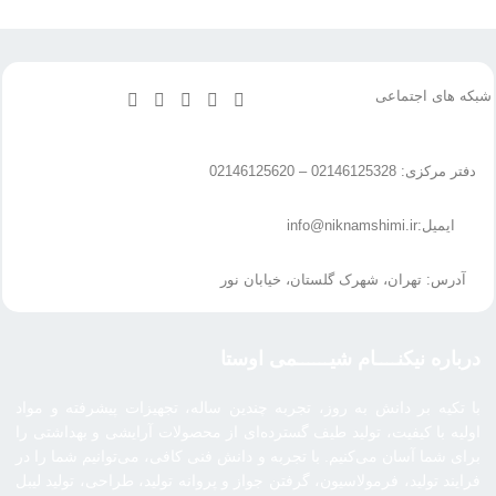
شبکه های اجتماعی
دفتر مرکزی: 02146125328 – 02146125620
ایمیل:info@niknamshimi.ir
آدرس: تهران، شهرک گلستان، خیابان نور
درباره نیکنــــام شیــــــمی اوستا
با تکیه بر دانش به روز، تجربه چندین ساله، تجهیزات پیشرفته و مواد
اولیه با کیفیت، تولید طیف گسترده‌ای از محصولات آرایشی و بهداشتی را
برای شما آسان می‌کنیم. با تجربه و دانش فنی کافی، می‌توانیم شما را در
فرایند تولید، فرمولاسیون، گرفتن جواز و پروانه تولید، طراحی، تولید لیبل