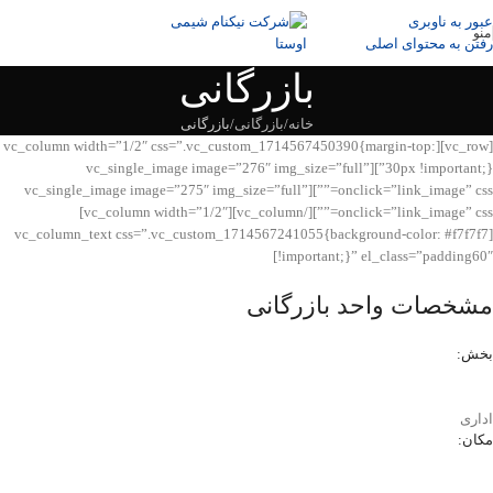
عبور به ناوبری
منو
رفتن به محتوای اصلی
بازرگانی
خانه
بازرگانی
بازرگانی
[vc_row][vc_column width=”1/2″ css=”.vc_custom_1714567450390{margin-top:
30px !important;}”][vc_single_image image=”276″ img_size=”full”
onclick=”link_image” css=””][vc_single_image image=”275″ img_size=”full”
onclick=”link_image” css=””][/vc_column][vc_column width=”1/2″]
[vc_column_text css=”.vc_custom_1714567241055{background-color: #f7f7f7
!important;}” el_class=”padding60″]
مشخصات واحد بازرگانی
بخش:
اداری
مکان: