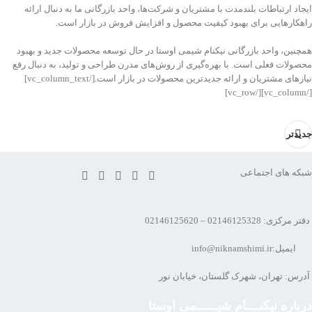
ایجاد ارتباطات بلندمدت با مشتریان و شرکت‌ها، واحد بازرگانی ما به دنبال ارائه
راهکارهایی برای بهبود کیفیت محصول و افزایش فروش در بازار است.
همچنین، واحد بازرگانی نیکنام شیمی اوستا در حال توسعه محصولات جدید و بهبود
محصولات فعلی است. با بهره‌گیری از روش‌های مدرن طراحی و تولید، به دنبال رفع
نیازهای مشتریان و ارائه جدیدترین محصولات در بازار است.[/vc_column_text]
[/vc_column][/vc_row]
جدیدتر
شبکه های اجتماعی
دفتر مرکزی: 02146125328 – 02146125620
ایمیل:info@niknamshimi.ir
آدرس: تهران، شهرک گلستان، خیابان نور
درباره نیکنــــام شیــــــمی اوستا