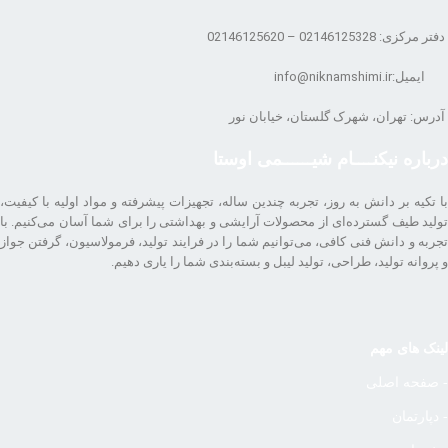
دفتر مرکزی: 02146125328 – 02146125620
ایمیل:info@niknamshimi.ir
آدرس: تهران، شهرک گلستان، خیابان نور
درباره نیکنــــام شیــــــمی اوستا
با تکیه بر دانش به روز، تجربه چندین ساله، تجهیزات پیشرفته و مواد اولیه با کیفیت،
تولید طیف گسترده‌ای از محصولات آرایشی و بهداشتی را برای شما آسان می‌کنیم. با
تجربه و دانش فنی کافی، می‌توانیم شما را در فرایند تولید، فرمولاسیون، گرفتن جواز
و پروانه تولید، طراحی، تولید لیبل و بسته‌بندی شما را یاری دهیم.
لینک های مهم
- صفحه اصلی
- دپارتمان