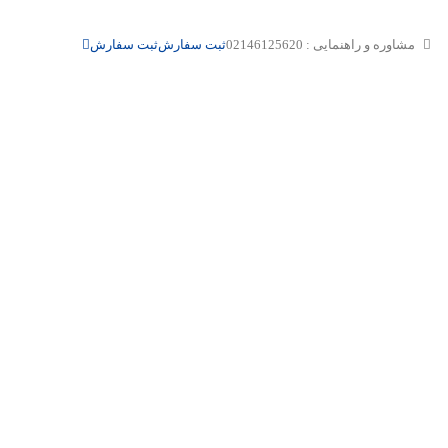
مشاوره و راهنمایی : 02146125620
ثبت سفارش
ثبت سفارش
یجه
است.