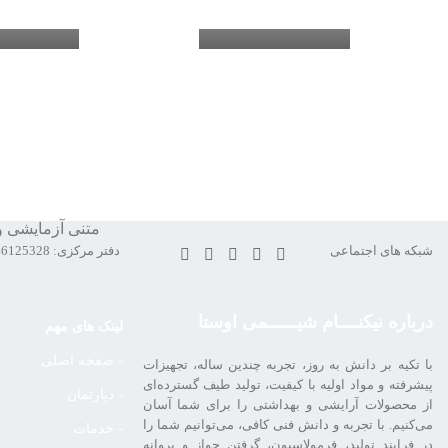
متنی آزمایشی و
شبکه های اجتماعی
دفتر مرکزی: 02146125328 – 02146125620
درباره نیکنــــام شیــــــمی اوستا
لینک های مهم
- صفحه اصلی
با تکیه بر دانش به روز، تجربه چندین ساله، تجهیزات
پیشرفته و مواد اولیه با کیفیت، تولید طیف گسترده‌ای
- دپارتمان
از محصولات آرایشی و بهداشتی را برای شما آسان
می‌کنیم. با تجربه و دانش فنی کافی، می‌توانیم شما را
- خدمات
در فرایند تولید، فرمولاسیون، گرفتن جواز و پروانه